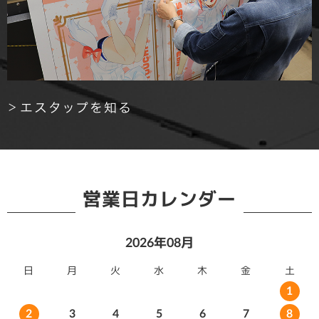
エスタップを知る
営業日カレンダー
2026年08月
日
月
火
水
木
金
土
1
2
3
4
5
6
7
8