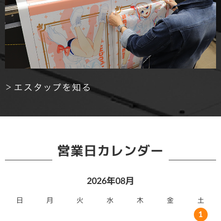
エスタップを知る
営業日カレンダー
2026年08月
日
月
火
水
木
金
土
1